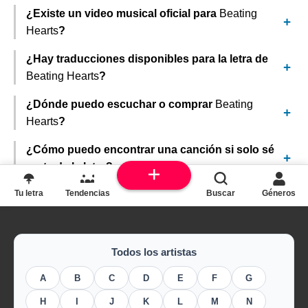
¿Existe un video musical oficial para
Beating
Hearts
?
¿Hay traducciones disponibles para la letra de
Beating Hearts
?
¿Dónde puedo escuchar o comprar
Beating
Hearts
?
¿Cómo puedo encontrar una canción si solo sé
parte de la letra?
Tu letra
Tendencias
Buscar
Géneros
Todos los artistas
A
B
C
D
E
F
G
H
I
J
K
L
M
N