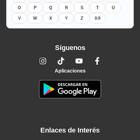
O
P
Q
R
S
T
U
V
W
X
Y
Z
0-9
Síguenos
Aplicaciones
Enlaces de Interés