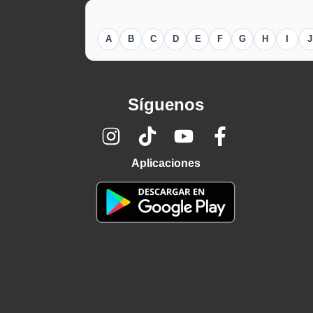
A
B
C
D
E
F
G
H
I
J
Síguenos
Aplicaciones