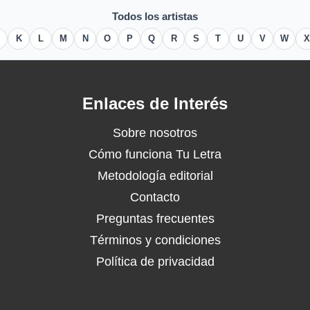
Todos los artistas
K
L
M
N
O
P
Q
R
S
T
U
V
W
X
Enlaces de Interés
Sobre nosotros
Cómo funciona Tu Letra
Metodología editorial
Contacto
Preguntas frecuentes
Términos y condiciones
Política de privacidad