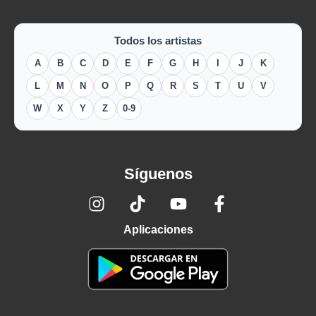
Todos los artistas
A
B
C
D
E
F
G
H
I
J
K
L
M
N
O
P
Q
R
S
T
U
V
W
X
Y
Z
0-9
Síguenos
Aplicaciones