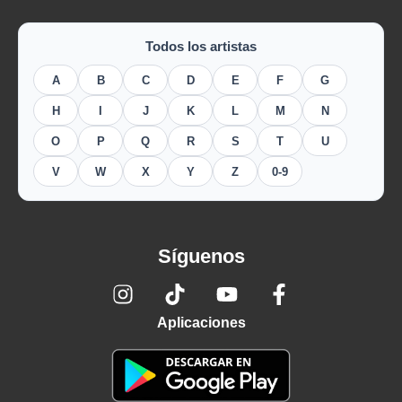
Todos los artistas
A
B
C
D
E
F
G
H
I
J
K
L
M
N
O
P
Q
R
S
T
U
V
W
X
Y
Z
0-9
Síguenos
Aplicaciones