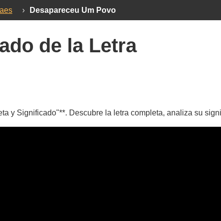
haes
›
Desapareceu Um Povo
ado de la Letra
y Significado"**. Descubre la letra completa, analiza su signi