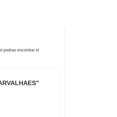
t podras encontrar el
CARVALHAES
"