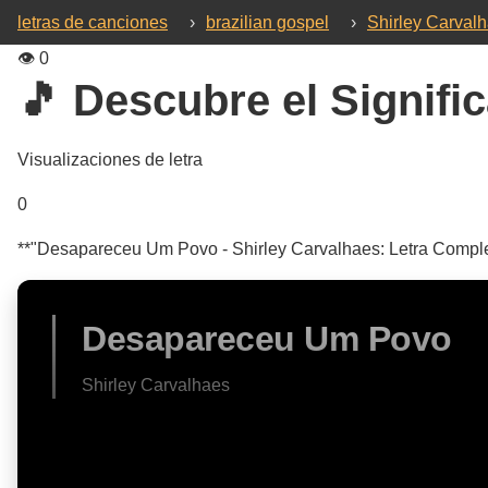
letras de canciones
›
brazilian gospel
›
Shirley Carval
👁️
0
🎵 Descubre el Signific
Visualizaciones de letra
0
**"Desapareceu Um Povo - Shirley Carvalhaes: Letra Completa 
Desapareceu Um Povo
Shirley Carvalhaes