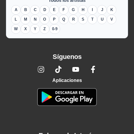
Todos los artistas
A
B
C
D
E
F
G
H
I
J
K
L
M
N
O
P
Q
R
S
T
U
V
W
X
Y
Z
0-9
Síguenos
Aplicaciones