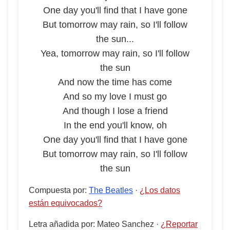
One day you'll find that I have gone
But tomorrow may rain, so I'll follow
the sun...
Yea, tomorrow may rain, so I'll follow
the sun
And now the time has come
And so my love I must go
And though I lose a friend
In the end you'll know, oh
One day you'll find that I have gone
But tomorrow may rain, so I'll follow
the sun
Compuesta por
:
The Beatles
·
¿Los datos
están equivocados?
Letra añadida por
:
Mateo Sanchez
·
¿Reportar