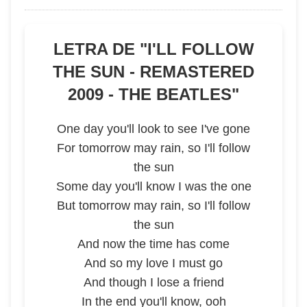
LETRA DE "
I'LL FOLLOW
THE SUN - REMASTERED
2009 - THE BEATLES
"
One day you'll look to see I've gone
For tomorrow may rain, so I'll follow
the sun
Some day you'll know I was the one
But tomorrow may rain, so I'll follow
the sun
And now the time has come
And so my love I must go
And though I lose a friend
In the end you'll know, ooh