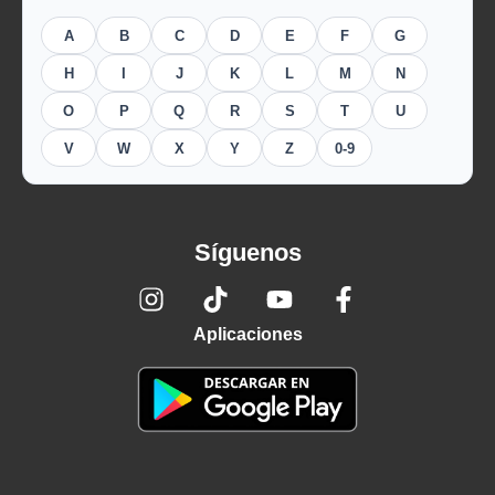
A
B
C
D
E
F
G
H
I
J
K
L
M
N
O
P
Q
R
S
T
U
V
W
X
Y
Z
0-9
Síguenos
Aplicaciones