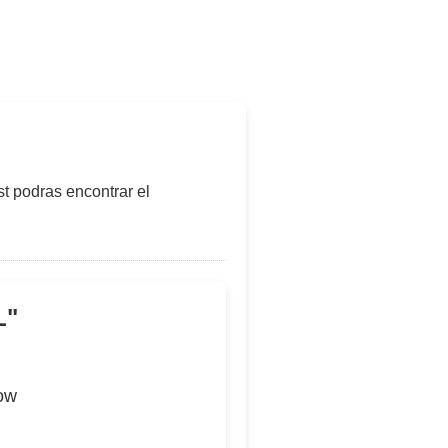
t podras encontrar el
L
"
now