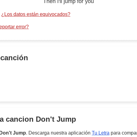
Then I'll jump for you
·
¿Los datos están equivocados?
portar error?
 canción
la cancion
Don't Jump
Don't Jump
. Descarga nuestra aplicación
Tu Letra
para compart