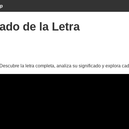
mp
ado de la Letra
 Descubre la letra completa, analiza su significado y explora ca