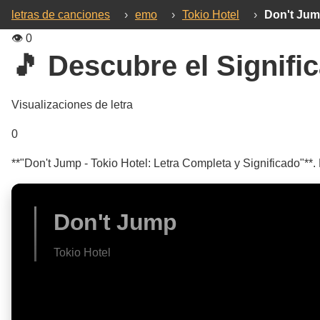
letras de canciones
›
emo
›
Tokio Hotel
›
Don't Ju
👁️
0
🎵 Descubre el Signific
Visualizaciones de letra
0
**"Don't Jump - Tokio Hotel: Letra Completa y Significado"**.
Don't Jump
Tokio Hotel