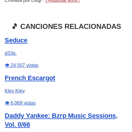
Enviada por
Luigi
·
¿Reportar error?
🎵 CANCIONES RELACIONADAS
Seduce
d33p.
👁️ 24,507 vistas
French Escargot
Kley Kley
👁️ 6,069 vistas
Daddy Yankee: Bzrp Music Sessions,
Vol. 0/66