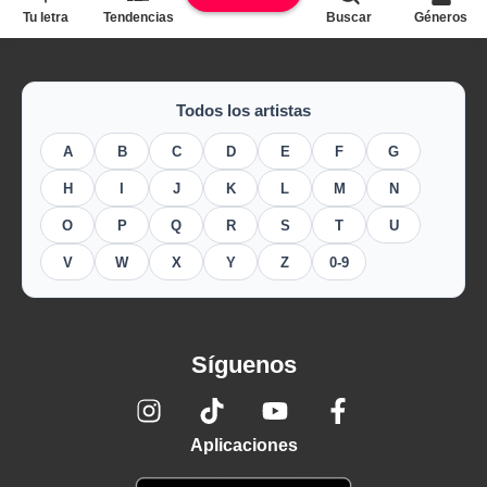
Tu letra
Tendencias
Buscar
Géneros
Todos los artistas
A
B
C
D
E
F
G
H
I
J
K
L
M
N
O
P
Q
R
S
T
U
V
W
X
Y
Z
0-9
Síguenos
Aplicaciones