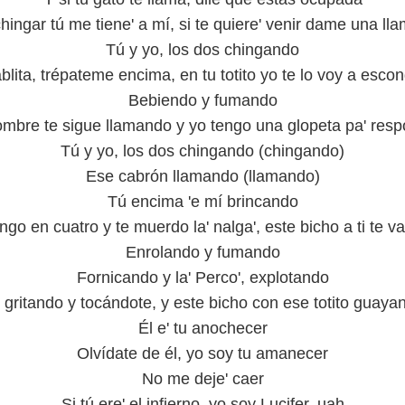
chingar tú me tiene' a mí, si te quiere' venir dame una ll
Tú y yo, los dos chingando
blita, trépateme encima, en tu totito yo te lo voy a esco
Bebiendo y fumando
mbre te sigue llamando y yo tengo una glopeta pa' res
Tú y yo, los dos chingando (chingando)
Ese cabrón llamando (llamando)
Tú encima 'e mí brincando
ngo en cuatro y te muerdo la' nalga', este bicho a ti te va
Enrolando y fumando
Fornicando y la' Perco', explotando
 gritando y tocándote, y este bicho con ese totito guaya
Él e' tu anochecer
Olvídate de él, yo soy tu amanecer
No me deje' caer
Si tú ere' el infierno, yo soy Lucifer, uah