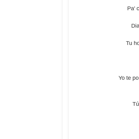
Pa' 
Dia
Tu ho
Yo te po
Tú