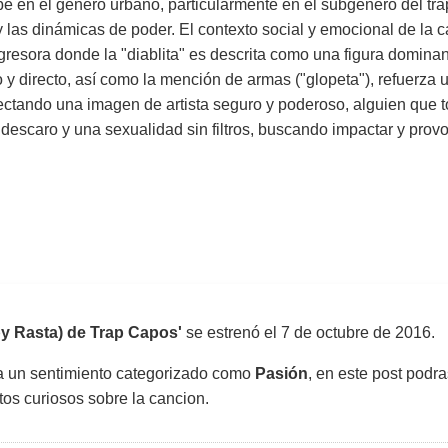
be en el género urbano, particularmente en el subgénero del trap
 las dinámicas de poder. El contexto social y emocional de la c
resora donde la "diablita" es descrita como una figura dominan
o y directo, así como la mención de armas ("glopeta"), refuerza
ctando una imagen de artista seguro y poderoso, alguien que to
a, descaro y una sexualidad sin filtros, buscando impactar y provo
aby Rasta) de Trap Capos'
se estrenó el
7 de octubre de 2016
.
sa un sentimiento categorizado como
Pasión
, en este post podra
atos curiosos sobre la cancion.