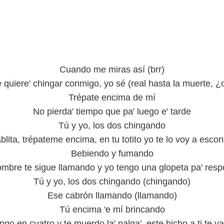
Cuando me miras así (brr)
 quiere' chingar conmigo, yo sé (real hasta la muerte, ¿
Trépate encima de mí
No pierda' tiempo que pa' luego e' tarde
Tú y yo, los dos chingando
blita, trépateme encima, en tu totito yo te lo voy a esco
Bebiendo y fumando
mbre te sigue llamando y yo tengo una glopeta pa' res
Tú y yo, los dos chingando (chingando)
Ese cabrón llamando (llamando)
Tú encima 'e mí brincando
ngo en cuatro y te muerdo la' nalga', este bicho a ti te va