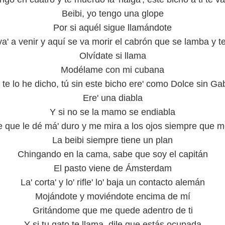
Beibi, yo tengo una glope
Por si aquél sigue llamándote
va' a venir y aquí se va morir el cabrón que se lamba y t
Olvídate si llama
Modélame con mi cubana
 te lo he dicho, tú sin este bicho ere' como Dolce sin G
Ere' una diabla
Y si no se la mamo se endiabla
e que le dé má' duro y me mira a los ojos siempre que m
La beibi siempre tiene un plan
Chingando en la cama, sabe que soy el capitán
El pasto viene de Ámsterdam
La' corta' y lo' rifle' lo' baja un contacto alemán
Mojándote y moviéndote encima de mí
Gritándome que me quede adentro de ti
Y si tu gato te llama, dile que estás ocupada