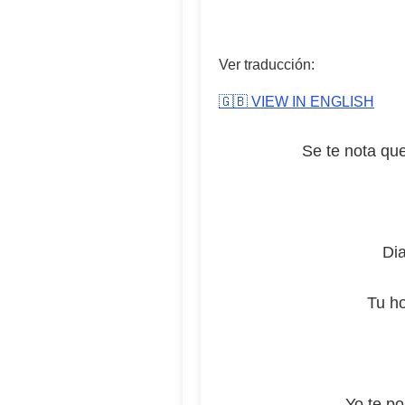
Ver traducción:
🇬🇧 VIEW IN ENGLISH
Se te nota que
Dia
Tu ho
Yo te po