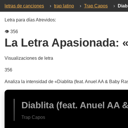
letras de canciones
›
trap latino
›
Trap Capos
›
Diab
Letra para días Atrevidos:
👁️
356
La Letra Apasionada:
«
Visualizaciones de letra
356
Analiza la intensidad de «Diablita (feat. Anuel AA & Baby R
Diablita (feat. Anuel AA 
Trap Capos