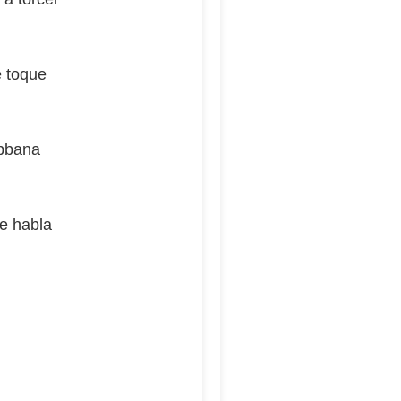
e toque
abbana
e habla