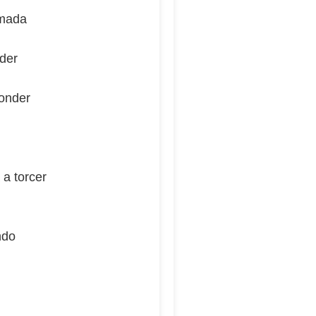
amada
nder
ponder
 a torcer
ndo