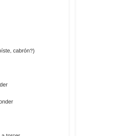
oíste, cabrón?)
nder
ponder
 a torcer