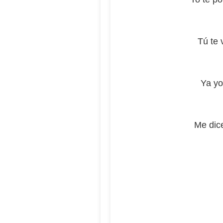
Tú te 
Ya yo
Me dic