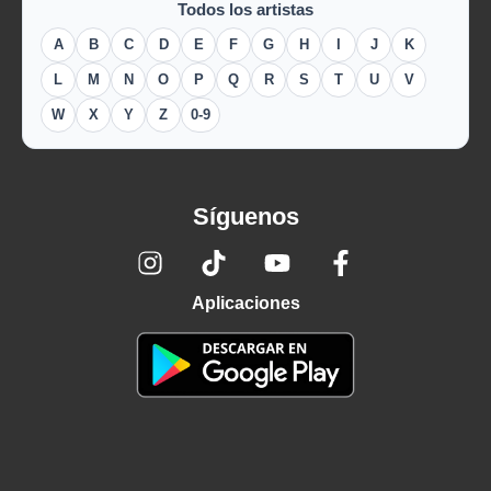
Todos los artistas
A
B
C
D
E
F
G
H
I
J
K
L
M
N
O
P
Q
R
S
T
U
V
W
X
Y
Z
0-9
Síguenos
Aplicaciones