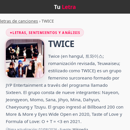
Tu
Letra
letras de canciones
›
TWICE
✦
LETRAS, SENTIMIENTOS Y ANÁLISIS
TWICE
Twice (en hangul, 트와이스;
romanización revisada, Teuwaiseu;
estilizado como TWICE) es un grupo
femenino surcoreano formado por
JYP Entertainment a través del programa llamado
Sixteen. El grupo consta de nueve integrantes: Nayeon,
Jeongyeon, Momo, Sana, Jihyo, Mina, Dahyun,
Chaeyoung y Tzuyu. El grupo ingresó al Billboard 200 con
More & More y Eyes Wide Open en 2020, Taste of Love y
Formula of Love: O + T = <3 en 2021.
Última actualización: 02/08/2026 · Fuente:
Wikipedia