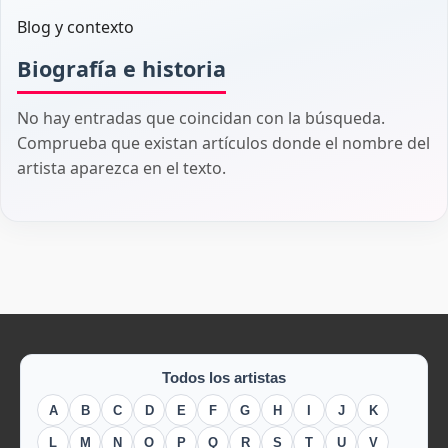
Blog y contexto
Biografía e historia
No hay entradas que coincidan con la búsqueda.
Comprueba que existan artículos donde el nombre del
artista aparezca en el texto.
Todos los artistas
A
B
C
D
E
F
G
H
I
J
K
L
M
N
O
P
Q
R
S
T
U
V