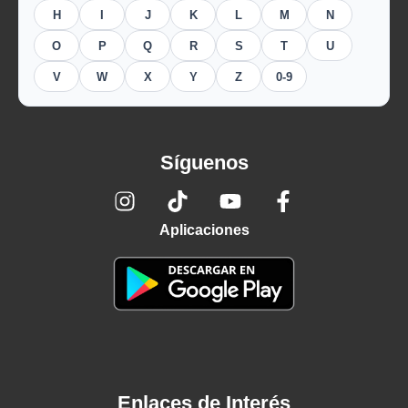
H
I
J
K
L
M
N
O
P
Q
R
S
T
U
V
W
X
Y
Z
0-9
Síguenos
Aplicaciones
Enlaces de Interés