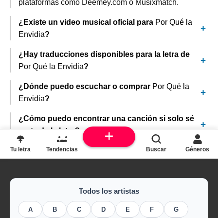
plataformas como Deemey.com o Musixmatch.
¿Existe un video musical oficial para
Por Qué la
Envidia
?
¿Hay traducciones disponibles para la letra de
Por Qué la Envidia
?
¿Dónde puedo escuchar o comprar
Por Qué la
Envidia
?
¿Cómo puedo encontrar una canción si solo sé
parte de la letra?
Tu letra
Tendencias
Buscar
Géneros
Todos los artistas
A
B
C
D
E
F
G