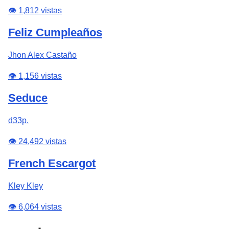
👁️ 1,812 vistas
Feliz Cumpleaños
Jhon Alex Castaño
👁️ 1,156 vistas
Seduce
d33p.
👁️ 24,492 vistas
French Escargot
Kley Kley
👁️ 6,064 vistas