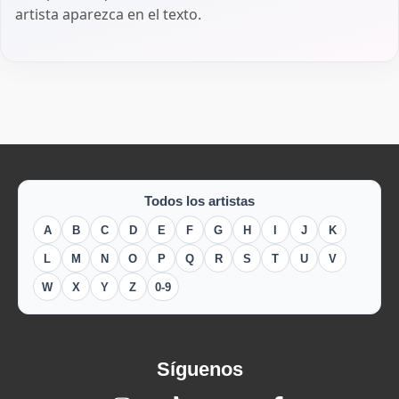
artista aparezca en el texto.
Todos los artistas
A
B
C
D
E
F
G
H
I
J
K
L
M
N
O
P
Q
R
S
T
U
V
W
X
Y
Z
0-9
Síguenos