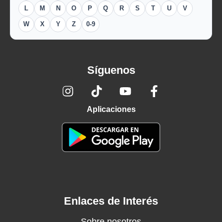
L
M
N
O
P
Q
R
S
T
U
V
W
X
Y
Z
0-9
Síguenos
Aplicaciones
Enlaces de Interés
Sobre nosotros