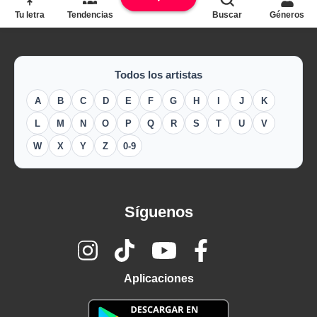
Tu letra
Tendencias
Buscar
Géneros
Todos los artistas
A
B
C
D
E
F
G
H
I
J
K
L
M
N
O
P
Q
R
S
T
U
V
W
X
Y
Z
0-9
Síguenos
Aplicaciones