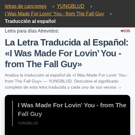
letras de canciones
›
YUNGBLUD
›
I Was Made For Lovin’ You - from The Fall Guy
›
Traducción al español
Letra para días Atrevidos:
👁️
530
La Letra Traducida al Español:
«I Was Made For Lovin’ You -
from The Fall Guy»
Analiza la traducción al español de «I Was Made For Lovin’ You -
from The Fall Guy» — YUNGBLUD. Descubre el significado
completo de esta letra traducida y cada uno de sus versos →
I Was Made For Lovin’ You - from The
Fall Guy
YUNGBLUD