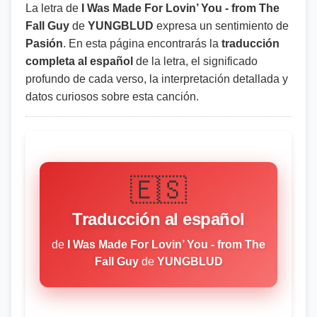
La letra de
I Was Made For Lovin’ You - from The
Fall Guy
de
YUNGBLUD
expresa un sentimiento de
Pasión
. En esta página encontrarás la
traducción
completa al español
de la letra, el significado
profundo de cada verso, la interpretación detallada y
datos curiosos sobre esta canción.
🇪🇸
Traducción al español
de
I Was Made For Lovin’ You - from The
Fall Guy
de
YUNGBLUD