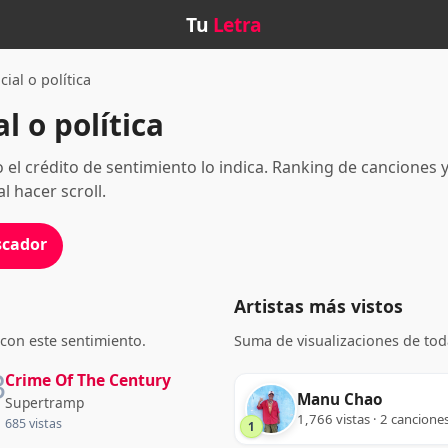
Tu
Letra
cial o política
l o política
do el crédito de sentimiento lo indica. Ranking de canciones y
l hacer scroll.
scador
Artistas más vistos
con este sentimiento.
Suma de visualizaciones de tod
3
Crime Of The Century
Manu Chao
Supertramp
1,766 vistas · 2 cancione
685 vistas
1