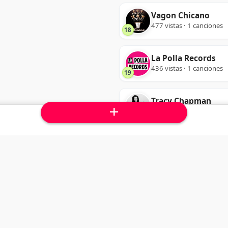
Vagon Chicano
477 vistas · 1 canciones
18
La Polla Records
436 vistas · 1 canciones
19
Tracy Chapman
381 vistas · 1 canciones
20
Todos los artistas
K
L
M
N
O
P
Q
R
S
T
U
V
W
X