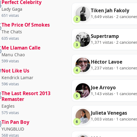
4
Perfect Celebrity
Lady Gaga
Tiken Jah Fakoly
651 vistas
1,649 vistas · 2 cancione
2
5
The Price Of Smokes
The Chats
Supertramp
635 vistas
1,371 vistas · 2 cancione
3
6
Me Llaman Calle
Manu Chao
599 vistas
Héctor Lavoe
1,237 vistas · 1 cancione
7
Not Like Us
4
Kendrick Lamar
596 vistas
Joe Arroyo
8
The Last Resort 2013
1,143 vistas · 1 cancione
5
Remaster
Eagles
Julieta Venegas
575 vistas
1,003 vistas · 1 cancione
9
Tin Pan Boy
6
YUNGBLUD
568 vistas