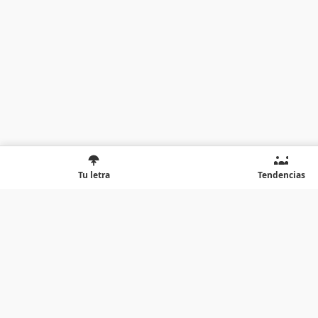
Tu letra
Tendencias
A
B
C
D
E
F
G
H
I
J