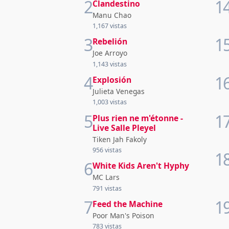
2
1
Clandestino
Manu Chao
1,167 vistas
3
1
Rebelión
Joe Arroyo
1,143 vistas
4
1
Explosión
Julieta Venegas
1,003 vistas
5
1
Plus rien ne m'étonne -
Live Salle Pleyel
Tiken Jah Fakoly
956 vistas
1
6
White Kids Aren't Hyphy
MC Lars
791 vistas
7
1
Feed the Machine
Poor Man's Poison
783 vistas