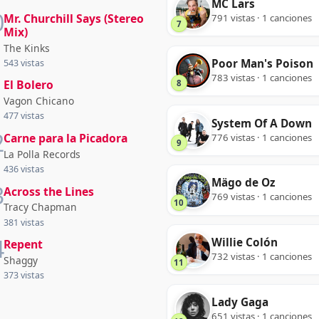
MC Lars
0
Mr. Churchill Says (Stereo
791 vistas · 1 canciones
7
Mix)
The Kinks
Poor Man's Poison
543 vistas
783 vistas · 1 canciones
1
El Bolero
8
Vagon Chicano
477 vistas
System Of A Down
2
Carne para la Picadora
776 vistas · 1 canciones
9
La Polla Records
436 vistas
Mägo de Oz
3
Across the Lines
769 vistas · 1 canciones
10
Tracy Chapman
381 vistas
4
Willie Colón
Repent
732 vistas · 1 canciones
Shaggy
11
373 vistas
Lady Gaga
651 vistas · 1 canciones