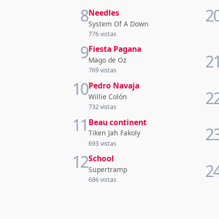
8
2
Needles
System Of A Down
776 vistas
9
Fiesta Pagana
2
Mägo de Oz
769 vistas
10
Pedro Navaja
2
Willie Colón
732 vistas
11
Beau continent
2
Tiken Jah Fakoly
693 vistas
12
School
2
Supertramp
686 vistas