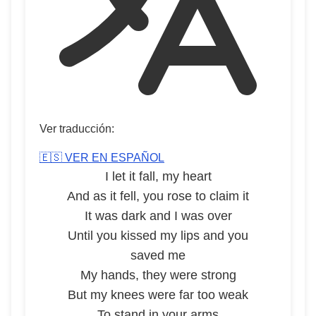
Ver traducción:
🇪🇸 VER EN ESPAÑOL
I let it fall, my heart
And as it fell, you rose to claim it
It was dark and I was over
Until you kissed my lips and you
saved me
My hands, they were strong
But my knees were far too weak
To stand in your arms