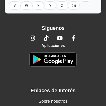
V
W
X
Y
Z
0-9
Síguenos
Aplicaciones
Enlaces de Interés
Sobre nosotros