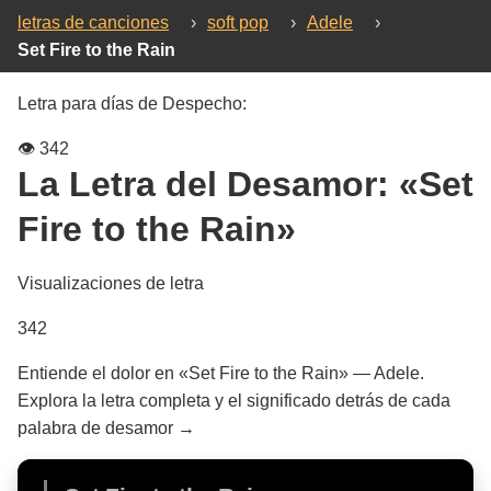
letras de canciones
›
soft pop
›
Adele
›
Set Fire to the Rain
Letra para días de Despecho:
👁️
342
La Letra del Desamor:
«Set
Fire to the Rain»
Visualizaciones de letra
342
Entiende el dolor en «Set Fire to the Rain» — Adele.
Explora la letra completa y el significado detrás de cada
palabra de desamor →