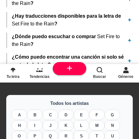
the Rain
?
¿Hay traducciones disponibles para la letra de
Set Fire to the Rain
?
¿Dónde puedo escuchar o comprar
Set Fire to
the Rain
?
¿Cómo puedo encontrar una canción si solo sé
parte de la letra?
Tu letra
Tendencias
Buscar
Géneros
Todos los artistas
A
B
C
D
E
F
G
H
I
J
K
L
M
N
O
P
Q
R
S
T
U