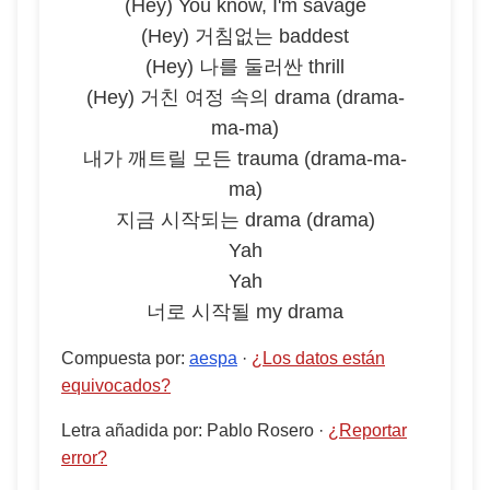
(Hey) You know, I'm savage
(Hey) 거침없는 baddest
(Hey) 나를 둘러싼 thrill
(Hey) 거친 여정 속의 drama (drama-
ma-ma)
내가 깨트릴 모든 trauma (drama-ma-
ma)
지금 시작되는 drama (drama)
Yah
Yah
너로 시작될 my drama
Compuesta por
:
aespa
·
¿Los datos están
equivocados?
Letra añadida por
:
Pablo Rosero
·
¿Reportar
error?