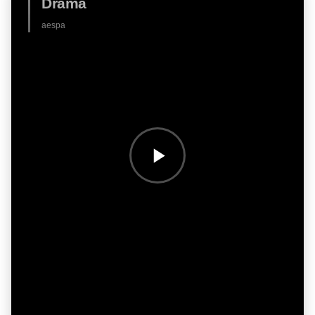
Drama
aespa