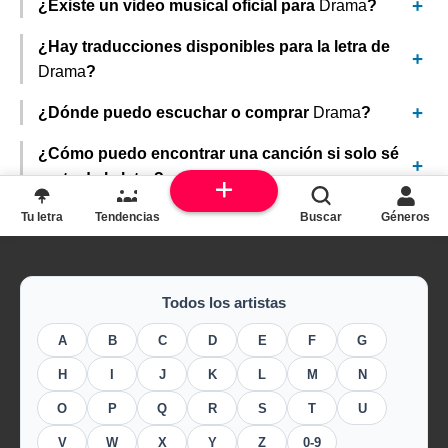
¿Existe un video musical oficial para
Drama
?
¿Hay traducciones disponibles para la letra de
Drama
?
¿Dónde puedo escuchar o comprar
Drama
?
¿Cómo puedo encontrar una canción si solo sé
parte de la letra?
Tu letra
Tendencias
Buscar
Géneros
Todos los artistas
A
B
C
D
E
F
G
H
I
J
K
L
M
N
O
P
Q
R
S
T
U
V
W
X
Y
Z
0-9