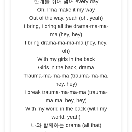
한계를 뛰어 넘어 every day
Oh, I'ma make it my way
Out of the way, yeah (oh, yeah)
I bring, I bring all the drama-ma-ma-
ma (hey, hey)
I bring drama-ma-ma-ma (hey, hey,
oh)
With my girls in the back
Girls in the back, drama
Trauma-ma-ma-ma (trauma-ma-ma,
hey, hey)
I break trauma-ma-ma-ma (trauma-
ma-ma, hey, hey)
With my world in the back (with my
world, yeah)
나와 함께하는 drama (all that)