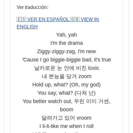
Ver traducción:
🇪🇸 VER EN ESPAÑOL
🇬🇧 VIEW IN
ENGLISH
Yah, yah
I'm the drama
Ziggy-ziggy-zag, I'm new
'Cause I go biggie-biggie bad, it's true
날카로운 눈 안에 비친 toxic
내 본능을 당겨 zoom
Hold up, what? (Oh, my god)
You say, what? (다쳐 넌)
You better watch out, 우린 이미 거센,
boom
달려가고 있어 vroom
I li-li-like me when I roll