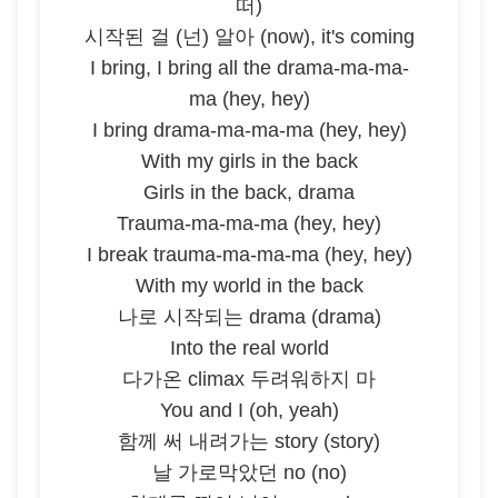
떠)
시작된 걸 (넌) 알아 (now), it's coming
I bring, I bring all the drama-ma-ma-
ma (hey, hey)
I bring drama-ma-ma-ma (hey, hey)
With my girls in the back
Girls in the back, drama
Trauma-ma-ma-ma (hey, hey)
I break trauma-ma-ma-ma (hey, hey)
With my world in the back
나로 시작되는 drama (drama)
Into the real world
다가온 climax 두려워하지 마
You and I (oh, yeah)
함께 써 내려가는 story (story)
날 가로막았던 no (no)