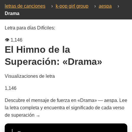
letras de canciones
›
k-pop girl group
›
aespa
›
Drama
Letra para días Difíciles:
👁️
1,146
El Himno de la
Superación:
«Drama»
Visualizaciones de letra
1,146
Descubre el mensaje de fuerza en «Drama» — aespa. Lee
la letra completa y encuentra el significado de cada verso
de superación →