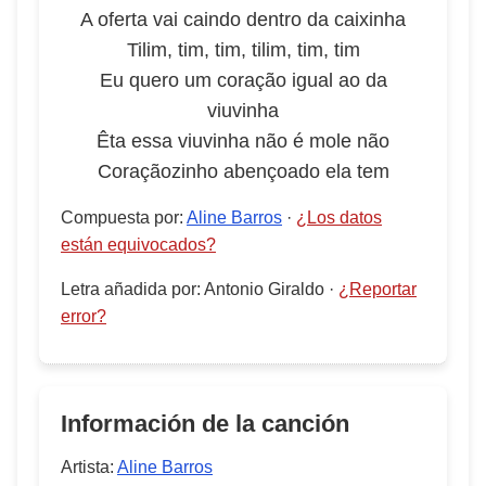
A oferta vai caindo dentro da caixinha
Tilim, tim, tim, tilim, tim, tim
Eu quero um coração igual ao da
viuvinha
Êta essa viuvinha não é mole não
Coraçãozinho abençoado ela tem
Compuesta por
:
Aline Barros
·
¿Los datos
están equivocados?
Letra añadida por
:
Antonio Giraldo
·
¿Reportar
error?
Información de la canción
Artista:
Aline Barros