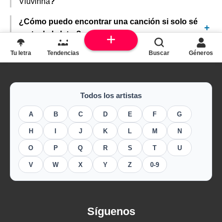
Viuvinha
?
¿Cómo puedo encontrar una canción si solo sé
parte de la letra?
Tu letra
Tendencias
Buscar
Géneros
Todos los artistas
A
B
C
D
E
F
G
H
I
J
K
L
M
N
O
P
Q
R
S
T
U
V
W
X
Y
Z
0-9
Síguenos