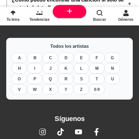
parte de la letra?
Tu letra
Tendencias
Buscar
Géneros
Todos los artistas
A
B
C
D
E
F
G
H
I
J
K
L
M
N
O
P
Q
R
S
T
U
V
W
X
Y
Z
0-9
Síguenos