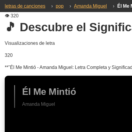
letras de canciones
›
pop
›
Amanda Miguel
›
Él Me 
👁️
320
🎵 Descubre el Signific
Visualizaciones de letra
320
**"Él Me Mintió - Amanda Miguel: Letra Completa y Significad
Él Me Mintió
Amanda Miguel