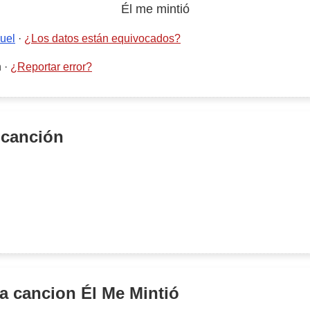
Él me mintió
uel
·
¿Los datos están equivocados?
n
·
¿Reportar error?
 canción
la cancion
Él Me Mintió