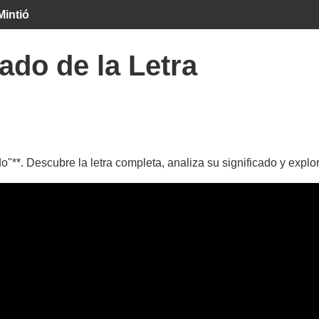
Mintió
ado de la Letra
o"**. Descubre la letra completa, analiza su significado y explo