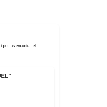
t podras encontrar el
UEL
"