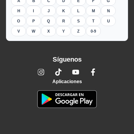
A
B
C
D
E
F
G
H
I
J
K
L
M
N
O
P
Q
R
S
T
U
V
W
X
Y
Z
0-9
Síguenos
Aplicaciones