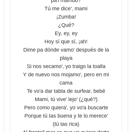
pa'l mambo?
Tú me dice', mami
¡Zumba!
¿Qué?
Ey, ey, ey
Hoy sí que sí, ¡ah!
Dime pa dónde vamo' después de la
playa
Si nos secamo', yo traigo la toalla
Y de nuevo nos mojamo', pero en mi
cama
Te vo'a dar tabla de surfear, bebé
Mami, tú vive' lejo' (¿qué?)
Pero como quiera', yo vo'a buscarte
Porque tú tas buena y te lo merece'
(tú tas rica)