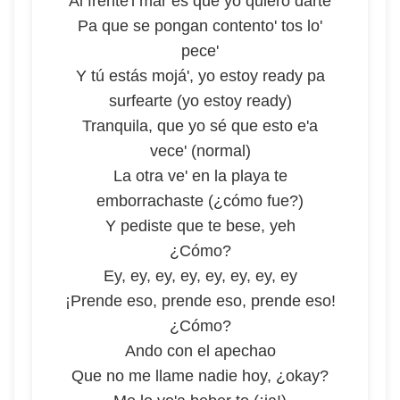
Al frente'l mar es que yo quiero darte
Pa que se pongan contento' tos lo'
pece'
Y tú estás mojá', yo estoy ready pa
surfearte (yo estoy ready)
Tranquila, que yo sé que esto e'a
vece' (normal)
La otra ve' en la playa te
emborrachaste (¿cómo fue?)
Y pediste que te bese, yeh
¿Cómo?
Ey, ey, ey, ey, ey, ey, ey, ey
¡Prende eso, prende eso, prende eso!
¿Cómo?
Ando con el apechao
Que no me llame nadie hoy, ¿okay?