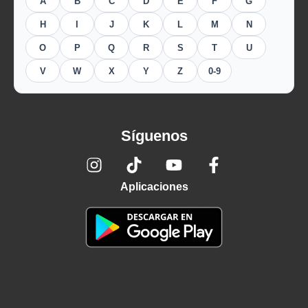
A
B
C
D
E
F
G
H
I
J
K
L
M
N
O
P
Q
R
S
T
U
V
W
X
Y
Z
0-9
Síguenos
Aplicaciones