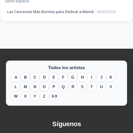
tanto espacio.
Las Canciones Más Bonitas para Dedicar a Mamá
· 09/05/2025
Todos los artistas
A
B
C
D
E
F
G
H
I
J
K
L
M
N
O
P
Q
R
S
T
U
V
W
X
Y
Z
0-9
Síguenos