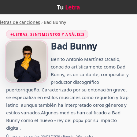
Tu
Letra
letras de canciones
›
Bad Bunny
✦
LETRAS, SENTIMIENTOS Y ANÁLISIS
Bad Bunny
Benito Antonio Martínez Ocasio,
conocido artísticamente como Bad
Bunny, es un cantante, compositor y
productor discográfico
puertorriqueño. Caracterizado por su entonación grave,
se especializa en estilos musicales como reguetón y trap
latino, aunque también ha interpretado otros géneros y
estilos variados.Algunos medios han calificado a Bad
Bunny como el nuevo «rey del pop» por su impacto
digital.
Última actualización: 05/08/2026 · Fuente:
Wikipedia