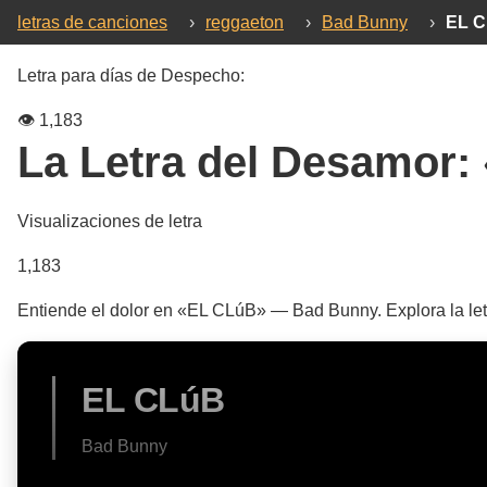
letras de canciones
›
reggaeton
›
Bad Bunny
›
EL 
Letra para días de Despecho:
👁️
1,183
La Letra del Desamor:
Visualizaciones de letra
1,183
Entiende el dolor en «EL CLúB» — Bad Bunny. Explora la let
EL CLúB
Bad Bunny