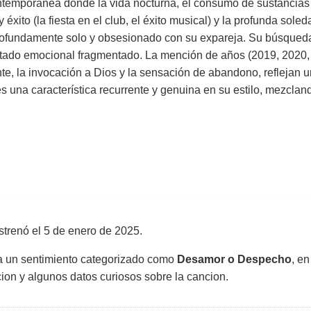
ontemporánea donde la vida nocturna, el consumo de sustancias 
 éxito (la fiesta en el club, el éxito musical) y la profunda soled
ofundamente solo y obsesionado con su expareja. Su búsqueda de
 estado emocional fragmentado. La mención de años (2019, 2020
te, la invocación a Dios y la sensación de abandono, reflejan un
na característica recurrente y genuina en su estilo, mezclando l
strenó el
5 de enero de 2025
.
sa un sentimiento categorizado como
Desamor o Despecho
, en
uccion y algunos datos curiosos sobre la cancion.