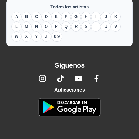
Todos los artistas
A
B
C
D
E
F
G
H
I
J
K
L
M
N
O
P
Q
R
S
T
U
V
W
X
Y
Z
0-9
Síguenos
Aplicaciones