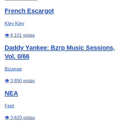
French Escargot
Kley Kley
👁️ 6,101 vistas
Daddy Yankee: Bzrp Music Sessions,
Vol. 0/66
Bizarrap
👁️ 3,850 vistas
NEA
Feid
👁️ 3,620 vistas