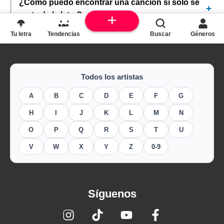
¿Cómo puedo encontrar una canción si solo sé
parte de la letra?
Tu letra
Tendencias
Buscar
Géneros
Todos los artistas
A
B
C
D
E
F
G
H
I
J
K
L
M
N
O
P
Q
R
S
T
U
V
W
X
Y
Z
0-9
Síguenos