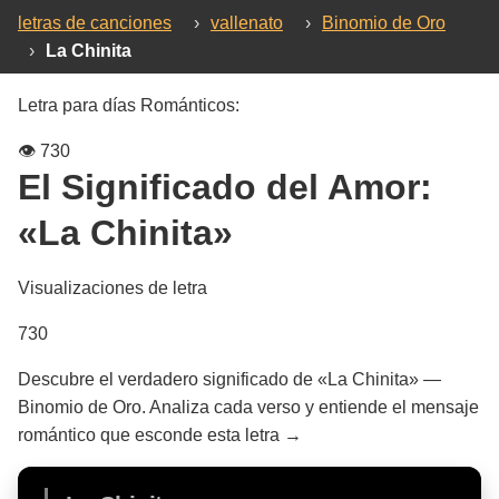
letras de canciones
›
vallenato
›
Binomio de Oro
›
La Chinita
Letra para días Románticos:
👁️
730
El Significado del Amor:
«La Chinita»
Visualizaciones de letra
730
Descubre el verdadero significado de «La Chinita» —
Binomio de Oro. Analiza cada verso y entiende el mensaje
romántico que esconde esta letra →