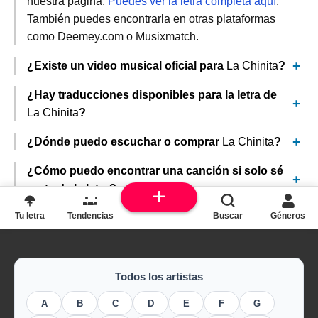
nuestra página.
Puedes ver la letra completa aquí
.
También puedes encontrarla en otras plataformas
como Deemey.com o Musixmatch.
¿Existe un video musical oficial para
La Chinita
?
¿Hay traducciones disponibles para la letra de
La Chinita
?
¿Dónde puedo escuchar o comprar
La Chinita
?
¿Cómo puedo encontrar una canción si solo sé
parte de la letra?
Tu letra
Tendencias
Buscar
Géneros
Todos los artistas
A
B
C
D
E
F
G