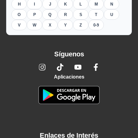
H
I
J
K
L
M
N
O
P
Q
R
S
T
U
V
W
X
Y
Z
0-9
Síguenos
Aplicaciones
Enlaces de Interés