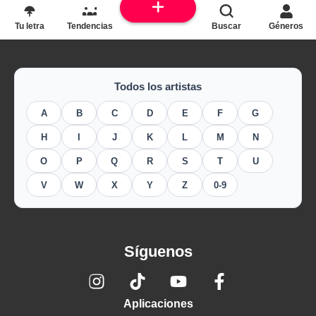
Tu letra
Tendencias
Buscar
Géneros
Todos los artistas
A
B
C
D
E
F
G
H
I
J
K
L
M
N
O
P
Q
R
S
T
U
V
W
X
Y
Z
0-9
Síguenos
Aplicaciones