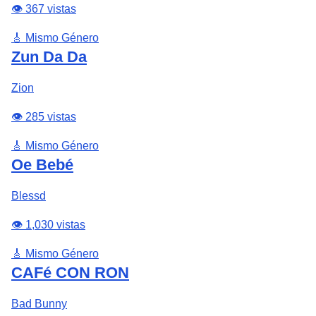
👁️ 367 vistas
🎸 Mismo Género
Zun Da Da
Zion
👁️ 285 vistas
🎸 Mismo Género
Oe Bebé
Blessd
👁️ 1,030 vistas
🎸 Mismo Género
CAFé CON RON
Bad Bunny