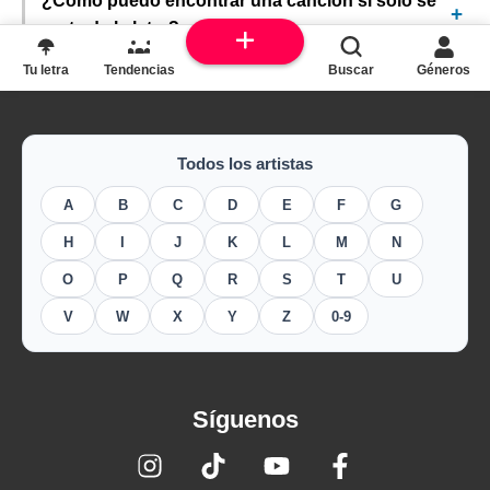
¿Cómo puedo encontrar una canción si solo sé
parte de la letra?
Tu letra
Tendencias
Buscar
Géneros
Todos los artistas
A
B
C
D
E
F
G
H
I
J
K
L
M
N
O
P
Q
R
S
T
U
V
W
X
Y
Z
0-9
Síguenos