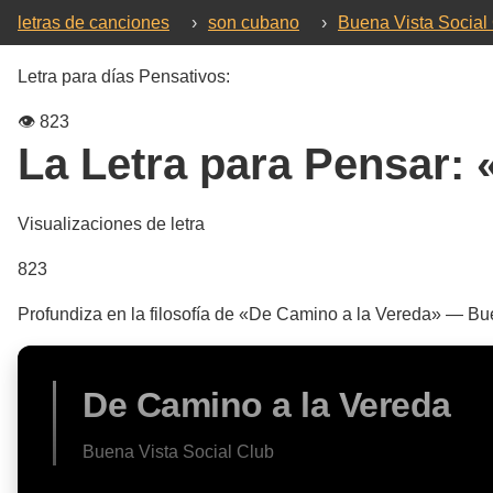
letras de canciones
›
son cubano
›
Buena Vista Social
Letra para días Pensativos:
👁️
823
La Letra para Pensar:
Visualizaciones de letra
823
Profundiza en la filosofía de «De Camino a la Vereda» — Buen
De Camino a la Vereda
Buena Vista Social Club