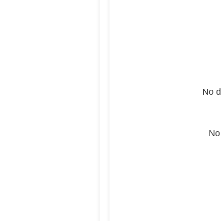
No d
No 