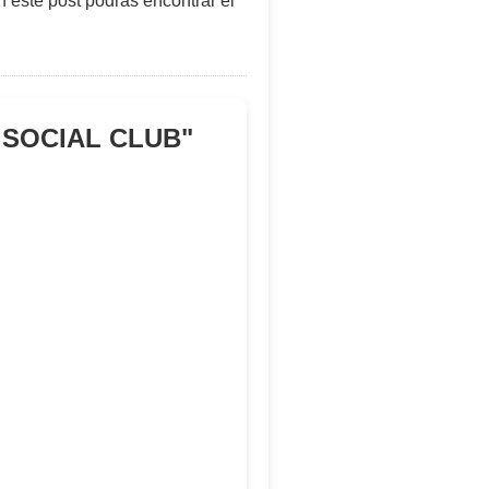
en este post podras encontrar el
 SOCIAL CLUB
"