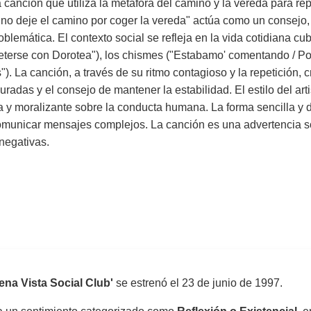
anción que utiliza la metáfora del camino y la vereda para repr
 "no deje el camino por coger la vereda" actúa como un consejo
oblemática. El contexto social se refleja en la vida cotidiana 
meterse con Dorotea"), los chismes ("Estabamo' comentando / Po
). La canción, a través de su ritmo contagioso y la repetición, c
das y el consejo de mantener la estabilidad. El estilo del arti
 y moralizante sobre la conducta humana. La forma sencilla y dir
comunicar mensajes complejos. La canción es una advertencia so
negativas.
na Vista Social Club'
se estrenó el
23 de junio de 1997
.