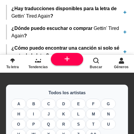
¿Hay traducciones disponibles para la letra de
Gettin' Tired Again
?
¿Dónde puedo escuchar o comprar
Gettin' Tired
Again
?
¿Cómo puedo encontrar una canción si solo sé
parte de la letra?
Tu letra
Tendencias
Buscar
Géneros
Todos los artistas
A
B
C
D
E
F
G
H
I
J
K
L
M
N
O
P
Q
R
S
T
U