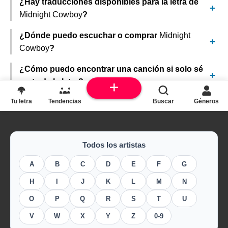
¿Hay traducciones disponibles para la letra de
Midnight Cowboy
?
¿Dónde puedo escuchar o comprar
Midnight
Cowboy
?
¿Cómo puedo encontrar una canción si solo sé
parte de la letra?
Tu letra
Tendencias
Buscar
Géneros
Todos los artistas
A
B
C
D
E
F
G
H
I
J
K
L
M
N
O
P
Q
R
S
T
U
V
W
X
Y
Z
0-9