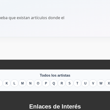
ba que existan artículos donde el
Todos los artistas
K
L
M
N
O
P
Q
R
S
T
U
V
W
X
Enlaces de Interés