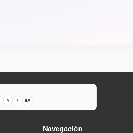
Y
Z
0-9
Navegación