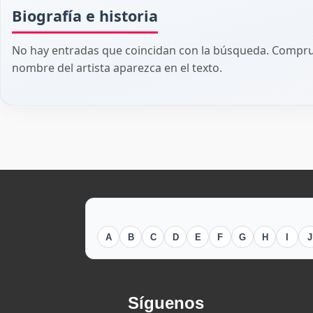
Biografía e historia
No hay entradas que coincidan con la búsqueda. Comprue
nombre del artista aparezca en el texto.
A
B
C
D
E
F
G
H
I
J
Síguenos