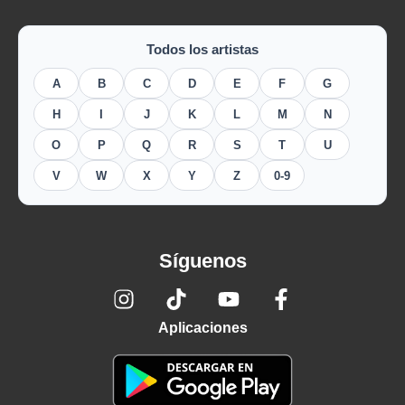
Todos los artistas
A
B
C
D
E
F
G
H
I
J
K
L
M
N
O
P
Q
R
S
T
U
V
W
X
Y
Z
0-9
Síguenos
Aplicaciones