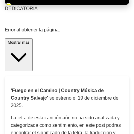
Barra de progreso de la reproducción
DEDICATORIA
¡Significado de la letra de la canción! 🎵
Error al obtener la página.
Mostrar más
'Fuego en el Camino | Country Música de
Country Salvaje'
se estrenó el
19 de diciembre de
2025
.
La letra de esta canción aún no ha sido analizada y
categorizada como sentimiento, en este post podras
encontrar el significado de la letra, la traduccion y