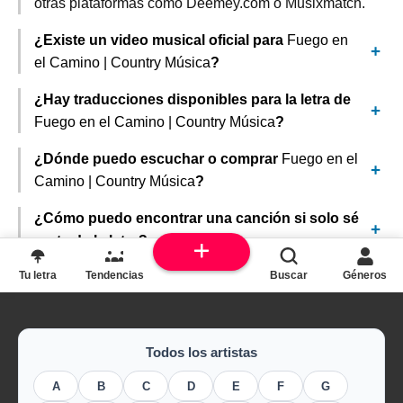
otras plataformas como Deemey.com o Musixmatch.
¿Existe un video musical oficial para
Fuego en
el Camino | Country Música
?
¿Hay traducciones disponibles para la letra de
Fuego en el Camino | Country Música
?
¿Dónde puedo escuchar o comprar
Fuego en el
Camino | Country Música
?
¿Cómo puedo encontrar una canción si solo sé
parte de la letra?
Tu letra
Tendencias
Buscar
Géneros
Todos los artistas
A
B
C
D
E
F
G