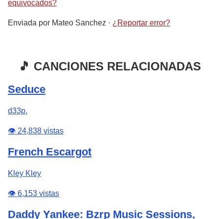
equivocados?
Enviada por
Mateo Sanchez
·
¿Reportar error?
🎵 CANCIONES RELACIONADAS
Seduce
d33p.
👁️ 24,838 vistas
French Escargot
Kley Kley
👁️ 6,153 vistas
Daddy Yankee: Bzrp Music Sessions,