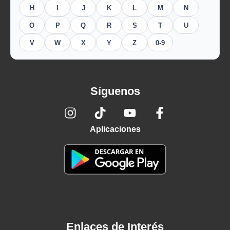
H
I
J
K
L
M
N
O
P
Q
R
S
T
U
V
W
X
Y
Z
0-9
Síguenos
Aplicaciones
Enlaces de Interés