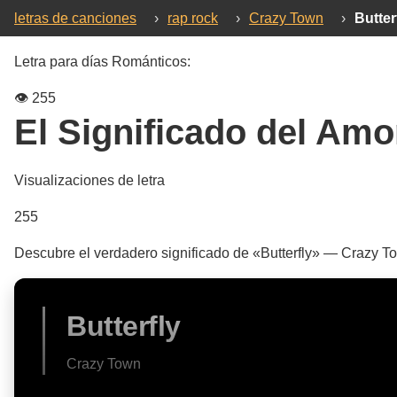
letras de canciones
›
rap rock
›
Crazy Town
›
Butter
Letra para días Románticos:
👁️
255
El Significado del Amo
Visualizaciones de letra
255
Descubre el verdadero significado de «Butterfly» — Crazy T
Butterfly
Crazy Town