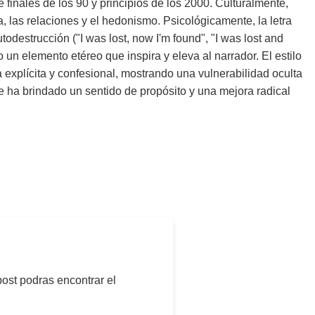
 finales de los 90 y principios de los 2000. Culturalmente,
, las relaciones y el hedonismo. Psicológicamente, la letra
destrucción ("I was lost, now I'm found", "I was lost and
un elemento etéreo que inspira y eleva al narrador. El estilo
ca explícita y confesional, mostrando una vulnerabilidad oculta
e ha brindado un sentido de propósito y una mejora radical
post podras encontrar el