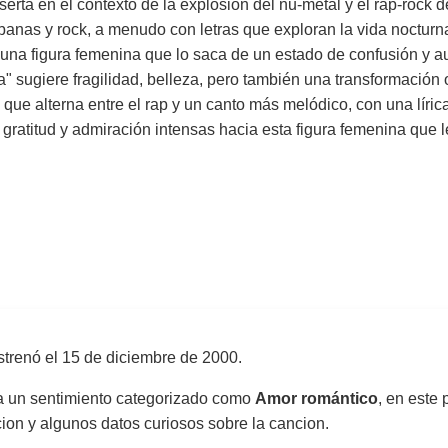
erta en el contexto de la explosión del nu-metal y el rap-rock de
rbanas y rock, a menudo con letras que exploran la vida nocturna
una figura femenina que lo saca de un estado de confusión y auto
 sugiere fragilidad, belleza, pero también una transformación o 
l que alterna entre el rap y un canto más melódico, con una líri
ratitud y admiración intensas hacia esta figura femenina que l
strenó el
15 de diciembre de 2000
.
sa un sentimiento categorizado como
Amor romántico
, en este 
uccion y algunos datos curiosos sobre la cancion.