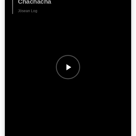
Chachachá
Jósean Log