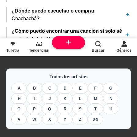
¿Dónde puedo escuchar o comprar
Chachachá
?
¿Cómo puedo encontrar una canción si solo sé
parte de la letra?
Tu letra
Tendencias
Buscar
Géneros
Todos los artistas
A
B
C
D
E
F
G
H
I
J
K
L
M
N
O
P
Q
R
S
T
U
V
W
X
Y
Z
0-9