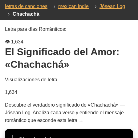
letras de canciones
›
mexican indie
›
Jósean Log
›
Chachachá
Letra para días Románticos:
👁️
1,634
El Significado del Amor:
«Chachachá»
Visualizaciones de letra
1,634
Descubre el verdadero significado de «Chachachá» —
Jósean Log. Analiza cada verso y entiende el mensaje
romántico que esconde esta letra →