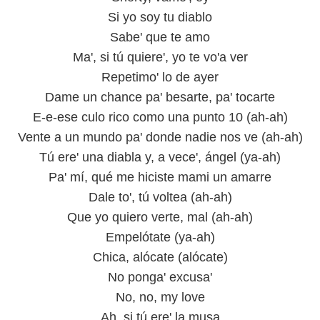
Si yo soy tu diablo
Sabe' que te amo
Ma', si tú quiere', yo te vo'a ver
Repetimo' lo de ayer
Dame un chance pa' besarte, pa' tocarte
E-e-ese culo rico como una punto 10 (ah-ah)
Vente a un mundo pa' donde nadie nos ve (ah-ah)
Tú ere' una diabla y, a vece', ángel (ya-ah)
Pa' mí, qué me hiciste mami un amarre
Dale to', tú voltea (ah-ah)
Que yo quiero verte, mal (ah-ah)
Empelótate (ya-ah)
Chica, alócate (alócate)
No ponga' excusa'
No, no, my love
Ah, si tú ere' la musa