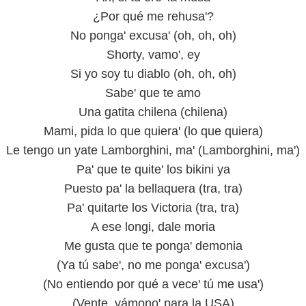
¿Por qué me rehusa'?
No ponga' excusa' (oh, oh, oh)
Shorty, vamo', ey
Si yo soy tu diablo (oh, oh, oh)
Sabe' que te amo
Una gatita chilena (chilena)
Mami, pida lo que quiera' (lo que quiera)
Le tengo un yate Lamborghini, ma' (Lamborghini, ma')
Pa' que te quite' los bikini ya
Puesto pa' la bellaquera (tra, tra)
Pa' quitarte los Victoria (tra, tra)
A ese longi, dale moria
Me gusta que te ponga' demonia
(Ya tú sabe', no me ponga' excusa')
(No entiendo por qué a vece' tú me usa')
(Vente, vámono' para la USA)