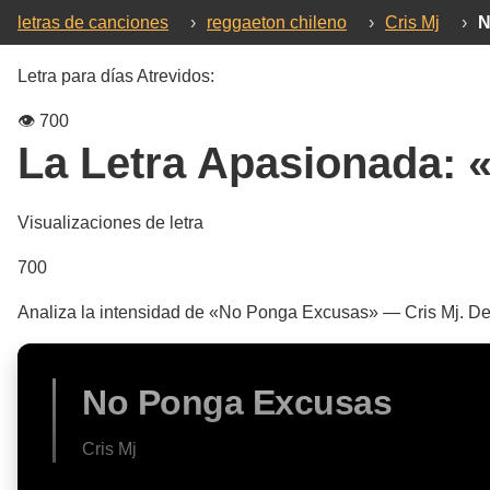
letras de canciones
›
reggaeton chileno
›
Cris Mj
›
N
Letra para días Atrevidos:
👁️
700
La Letra Apasionada:
Visualizaciones de letra
700
Analiza la intensidad de «No Ponga Excusas» — Cris Mj. Des
No Ponga Excusas
Cris Mj