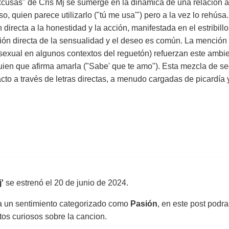
cusas" de Cris Mj se sumerge en la dinámica de una relación am
, quien parece utilizarlo ("tú me usa'") pero a la vez lo rehúsa.
 directa a la honestidad y la acción, manifestada en el estribill
ón directa de la sensualidad y el deseo es común. La mención d
sexual en algunos contextos del reguetón) refuerzan este ambient
lguien que afirma amarla ("Sabe' que te amo"). Esta mezcla de se
to a través de letras directas, a menudo cargadas de picardía 
'
se estrenó el
20 de junio de 2024
.
sa un sentimiento categorizado como
Pasión
, en este post podra
atos curiosos sobre la cancion.