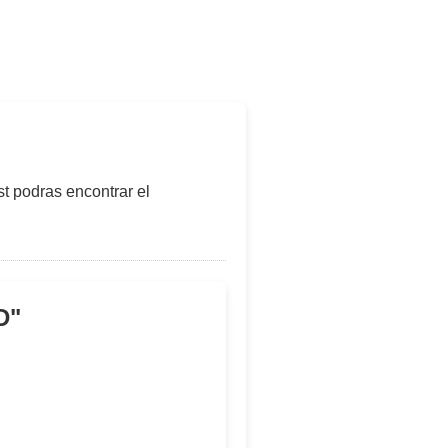
t podras encontrar el
D
"