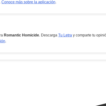
.
Conoce más sobre la aplicación
.
ara
Romantic Homicide
. Descarga
Tu Letra
y comparte tu opinió
ión
.