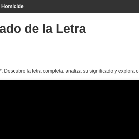
 Homicide
ado de la Letra
. Descubre la letra completa, analiza su significado y explora 