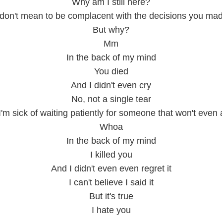
Why am I still here?
 don't mean to be complacent with the decisions you ma
But why?
Mm
In the back of my mind
You died
And I didn't even cry
No, not a single tear
'm sick of waiting patiently for someone that won't even 
Whoa
In the back of my mind
I killed you
And I didn't even even regret it
I can't believe I said it
But it's true
I hate you