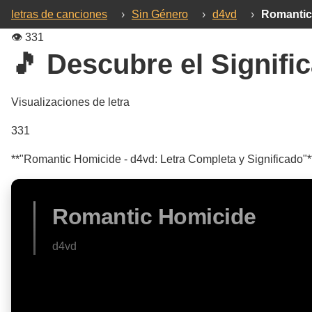
letras de canciones
›
Sin Género
›
d4vd
›
Romantic
👁️
331
🎵 Descubre el Signific
Visualizaciones de letra
331
**"Romantic Homicide - d4vd: Letra Completa y Significado"**
Romantic Homicide
d4vd