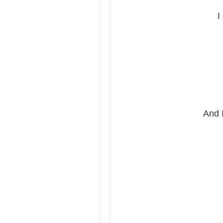
I
And I