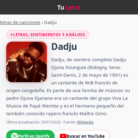
Tu
Letra
letras de canciones
›
Dadju
✦
LETRAS, SENTIMIENTOS Y ANÁLISIS
Dadju
Dadju, de nombre completo Dadju
Djuna Nsungula (Bobigny, Sena-
Saint-Denis, 2 de mayo de 1991) es
un cantante de RnB francés de
origen congoleño.​ Es parte de una familia de músicos: su
padre Djuna Djanana era un cantante del grupo Viva La
Musica de Papá Wemba y es el hermano pequeño del
también conocido rapero francés Maître Gims.
Última actualización: 29/07/2026 · Fuente:
Wikipedia
Perfil en Spotify
Buscar en YouTube