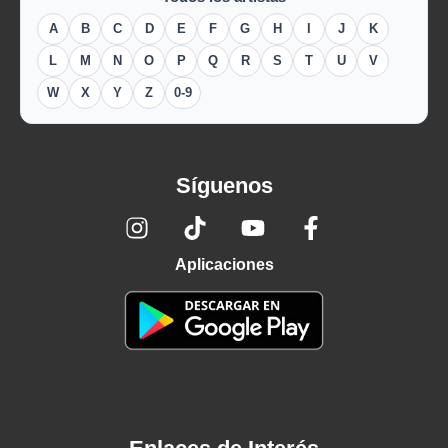
A
B
C
D
E
F
G
H
I
J
K
L
M
N
O
P
Q
R
S
T
U
V
W
X
Y
Z
0-9
Síguenos
Aplicaciones