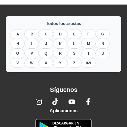
Todos los artistas
A
B
C
D
E
F
G
H
I
J
K
L
M
N
O
P
Q
R
S
T
U
V
W
X
Y
Z
0-9
Síguenos
Aplicaciones