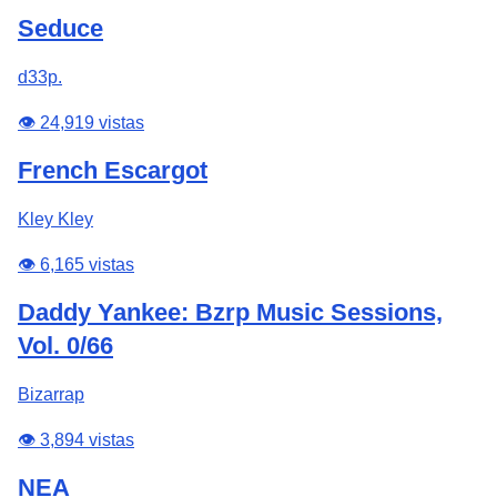
Seduce
d33p.
👁️ 24,919 vistas
French Escargot
Kley Kley
👁️ 6,165 vistas
Daddy Yankee: Bzrp Music Sessions,
Vol. 0/66
Bizarrap
👁️ 3,894 vistas
NEA