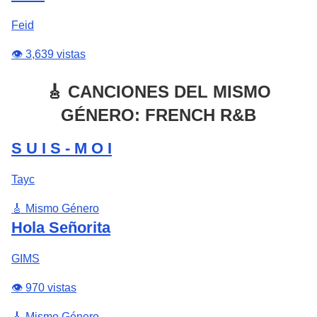
Feid
👁️ 3,639 vistas
🎸 CANCIONES DEL MISMO
GÉNERO: FRENCH R&B
S U I S - M O I
Tayc
🎸 Mismo Género
Hola Señorita
GIMS
👁️ 970 vistas
🎸 Mismo Género