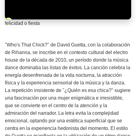
Barra de progreso de la reproducción
felicidad o fiesta
¡Significado de la letra de la canción! 🎉
"Who's That Chick?" de David Guetta, con la colaboración
de Rihanna, se inscribe en el contexto cultural del electro
house de la década de 2010, un período donde la música
dance dominaba las listas de éxitos. La canción celebra la
energía desenfrenada de la vida nocturna, la atracción
física y la experiencia sensorial de la música y la danza.
La repetición insistente de "¿Quién es esa chica?" sugiere
una fascinación por una mujer enigmática e irresistible,
que se convierte en el centro de la atención y la
admiración del narrador. La letra evita la complejidad
emocional, optando por una estética superficial que se
centra en la experiencia hedonista del momento. El estilo
de Guetta se manifiesta en la utilización de un ritmo dance