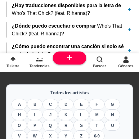
¿Hay traducciones disponibles para la letra de
Who's That Chick? (feat. Rihanna)
?
¿Dónde puedo escuchar o comprar
Who's That
Chick? (feat. Rihanna)
?
¿Cómo puedo encontrar una canción si solo sé
parte de la letra?
Tu letra
Tendencias
Buscar
Géneros
Todos los artistas
A
B
C
D
E
F
G
H
I
J
K
L
M
N
O
P
Q
R
S
T
U
V
W
X
Y
Z
0-9