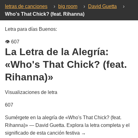
letras de canciones
›
big room
›
David Guetta
›
Who's That Chick? (feat. Rihanna)
Letra para días Buenos:
👁️
607
La Letra de la Alegría:
«Who's That Chick? (feat.
Rihanna)»
Visualizaciones de letra
607
Sumérgete en la alegría de «Who's That Chick? (feat.
Rihanna)» — David Guetta. Explora la letra completa y el
significado de esta canción festiva →