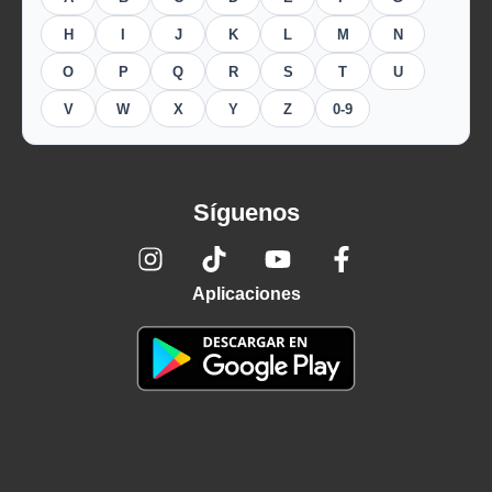
H
I
J
K
L
M
N
O
P
Q
R
S
T
U
V
W
X
Y
Z
0-9
Síguenos
Aplicaciones