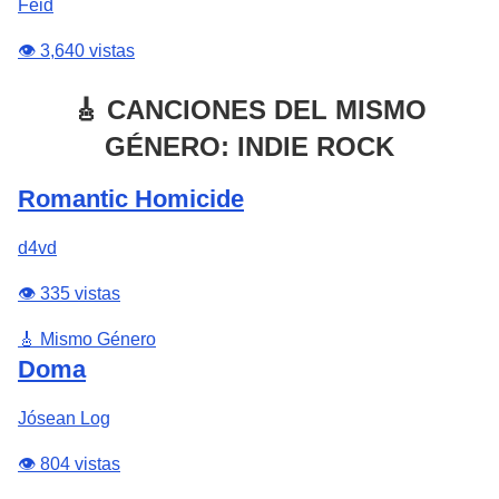
Feid
👁️ 3,640 vistas
🎸 CANCIONES DEL MISMO
GÉNERO: INDIE ROCK
Romantic Homicide
d4vd
👁️ 335 vistas
🎸 Mismo Género
Doma
Jósean Log
👁️ 804 vistas