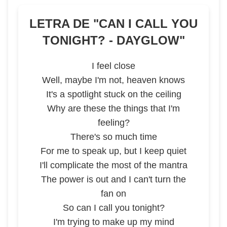
LETRA DE "
CAN I CALL YOU
TONIGHT? - DAYGLOW
"
I feel close
Well, maybe I'm not, heaven knows
It's a spotlight stuck on the ceiling
Why are these the things that I'm
feeling?
There's so much time
For me to speak up, but I keep quiet
I'll complicate the most of the mantra
The power is out and I can't turn the
fan on
So can I call you tonight?
I'm trying to make up my mind