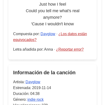
Just how I feel
Could you tell me what's real
anymore?
'Cause I wouldn't know
Compuesta por
:
Dayglow
·
¿Los datos están
equivocados?
Letra añadida por
:
Anna
·
¿Reportar error?
Información de la canción
Artista:
Dayglow
Estrenada:
2019-11-14
Duración:
04:38
Género:
indie rock