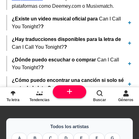
plataformas como Deemey.com o Musixmatch.
¿Existe un video musical oficial para
Can I Call
You Tonight?
?
¿Hay traducciones disponibles para la letra de
Can I Call You Tonight?
?
¿Dónde puedo escuchar o comprar
Can I Call
You Tonight?
?
¿Cómo puedo encontrar una canción si solo sé
parte de la letra?
Tu letra
Tendencias
Buscar
Géneros
Todos los artistas
A
B
C
D
E
F
G