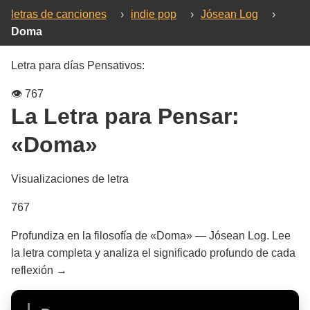
letras de canciones
›
indie pop
›
Jósean Log
›
Doma
Letra para días Pensativos:
👁️
767
La Letra para Pensar:
«Doma»
Visualizaciones de letra
767
Profundiza en la filosofía de «Doma» — Jósean Log. Lee
la letra completa y analiza el significado profundo de cada
reflexión →