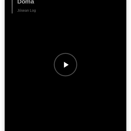
Doma
Jósean Log