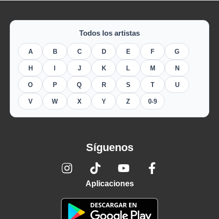
Todos los artistas
A
B
C
D
E
F
G
H
I
J
K
L
M
N
O
P
Q
R
S
T
U
V
W
X
Y
Z
0-9
Síguenos
Aplicaciones