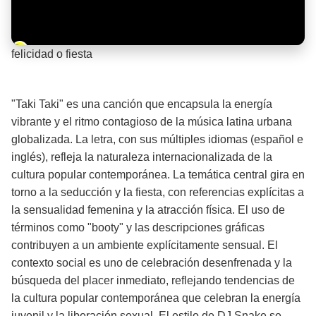
Barra de progreso de la reproducción
felicidad o fiesta
¡Significado de la letra de la canción! 🎉
"Taki Taki" es una canción que encapsula la energía
vibrante y el ritmo contagioso de la música latina urbana
globalizada. La letra, con sus múltiples idiomas (español e
inglés), refleja la naturaleza internacionalizada de la
cultura popular contemporánea. La temática central gira en
torno a la seducción y la fiesta, con referencias explícitas a
la sensualidad femenina y la atracción física. El uso de
términos como "booty" y las descripciones gráficas
contribuyen a un ambiente explícitamente sensual. El
contexto social es uno de celebración desenfrenada y la
búsqueda del placer inmediato, reflejando tendencias de
la cultura popular contemporánea que celebran la energía
juvenil y la liberación sexual. El estilo de DJ Snake se