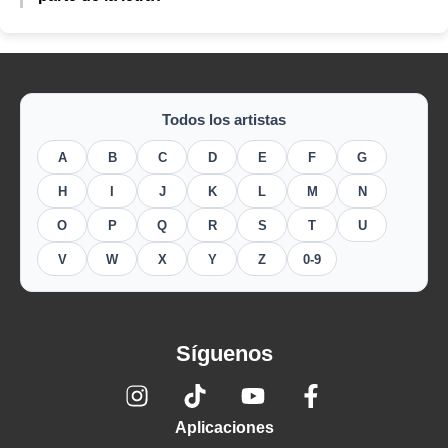
Todos los artistas
A
B
C
D
E
F
G
H
I
J
K
L
M
N
O
P
Q
R
S
T
U
V
W
X
Y
Z
0-9
Síguenos
Aplicaciones