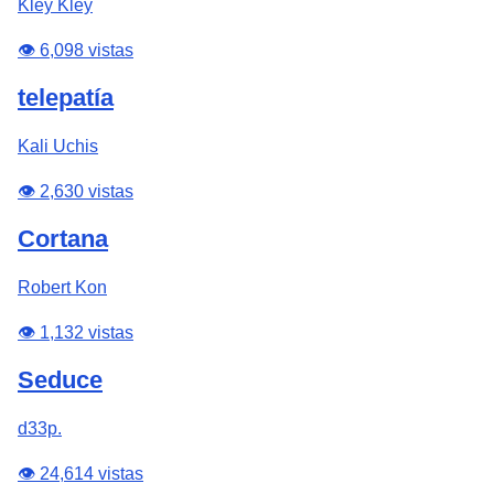
Kley Kley
👁️ 6,098 vistas
telepatía
Kali Uchis
👁️ 2,630 vistas
Cortana
Robert Kon
👁️ 1,132 vistas
Seduce
d33p.
👁️ 24,614 vistas