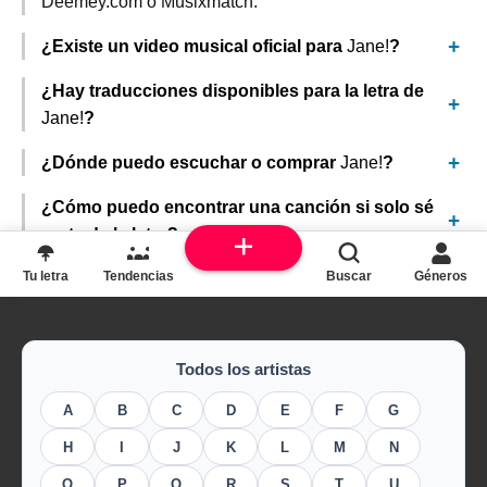
Deemey.com o Musixmatch.
¿Existe un video musical oficial para
Jane!
?
¿Hay traducciones disponibles para la letra de
Jane!
?
¿Dónde puedo escuchar o comprar
Jane!
?
¿Cómo puedo encontrar una canción si solo sé
parte de la letra?
Tu letra
Tendencias
Buscar
Géneros
Todos los artistas
A
B
C
D
E
F
G
H
I
J
K
L
M
N
O
P
Q
R
S
T
U