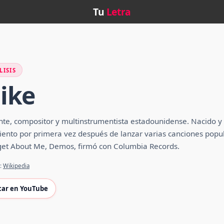
Tu
Letra
LISIS
ike
te, compositor y multinstrumentista estadounidense. Nacido y cr
iento por primera vez después de lanzar varias canciones popul
rget About Me, Demos, firmó con Columbia Records.
e:
Wikipedia
car en YouTube