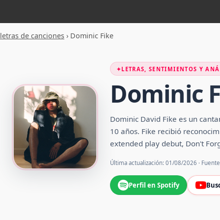
letras de canciones
›
Dominic Fike
✦
LETRAS, SENTIMIENTOS Y ANÁ
Dominic F
Dominic David Fike es un cantan
10 años. Fike recibió reconocim
extended play debut, Don't Fo
Última actualización: 01/08/2026 · Fuent
Perfil en Spotify
Bus