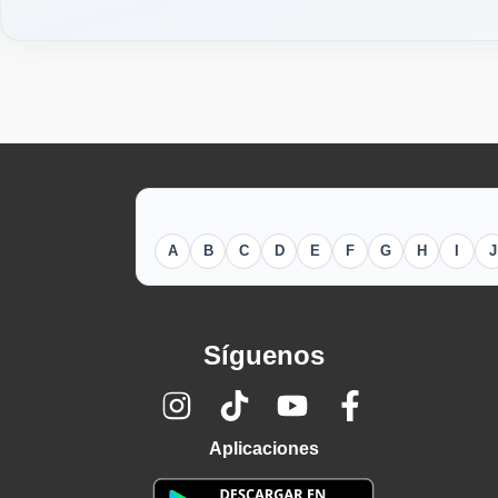
A
B
C
D
E
F
G
H
I
J
Síguenos
Aplicaciones