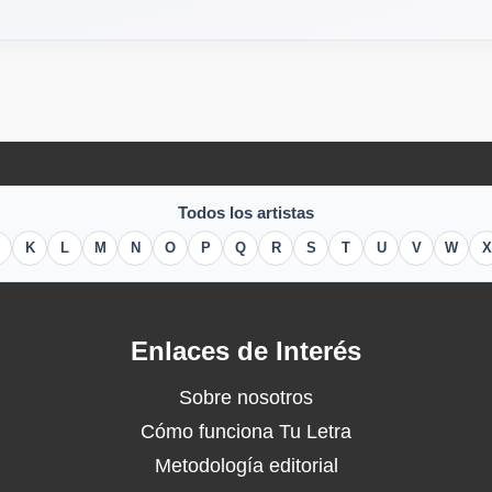
Todos los artistas
K
L
M
N
O
P
Q
R
S
T
U
V
W
X
Enlaces de Interés
Sobre nosotros
Cómo funciona Tu Letra
Metodología editorial