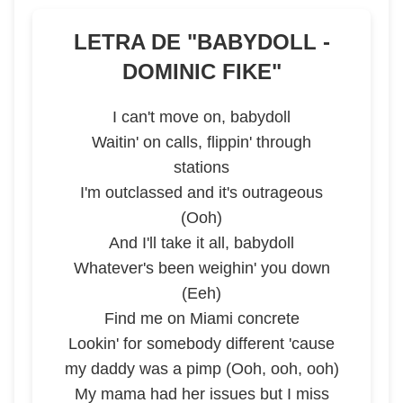
LETRA DE "
BABYDOLL -
DOMINIC FIKE
"
I can't move on, babydoll
Waitin' on calls, flippin' through
stations
I'm outclassed and it's outrageous
(Ooh)
And I'll take it all, babydoll
Whatever's been weighin' you down
(Eeh)
Find me on Miami concrete
Lookin' for somebody different 'cause
my daddy was a pimp (Ooh, ooh, ooh)
My mama had her issues but I miss