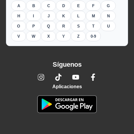
A
B
C
D
E
F
G
H
I
J
K
L
M
N
O
P
Q
R
S
T
U
V
W
X
Y
Z
0-9
Síguenos
Aplicaciones