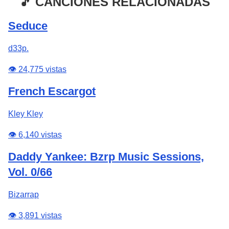
🎵 CANCIONES RELACIONADAS
Seduce
d33p.
👁️ 24,775 vistas
French Escargot
Kley Kley
👁️ 6,140 vistas
Daddy Yankee: Bzrp Music Sessions,
Vol. 0/66
Bizarrap
👁️ 3,891 vistas